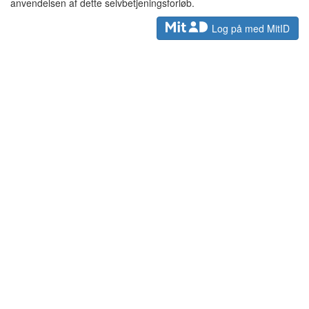
anvendelsen af dette selvbetjeningsforløb.
Log på med MitID