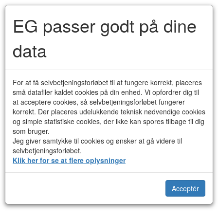
Offentligt arrangement
EG passer godt på dine
data
Log ind med MitID
Log ind uden MitID
Regler og vilkår
Datasikkerhed
Kontakt
For at få selvbetjeningsforløbet til at fungere korrekt, placeres
Log ind med MitID
små datafiler kaldet cookies på din enhed. Vi opfordrer dig til
at acceptere cookies, så selvbetjeningsforløbet fungerer
Log ind med MitID og få overført dine oplysninger til
korrekt. Der placeres udelukkende teknisk nødvendige cookies
selvbetjeningsforløbet. Når du logger ind med MitID, får du
og simple statistiske cookies, der ikke kan spores tilbage til dig
samtidig mulighed for at gemme forløbet undervejs og genoptage
som bruger.
det på et senere tidspunkt.
Jeg giver samtykke til cookies og ønsker at gå videre til
selvbetjeningsforløbet.
Når du fortsætter, accepterer du
Regler og vilkår
for
Klik her for se at flere oplysninger
anvendelsen af dette selvbetjeningsforløb.
Log på med MitID