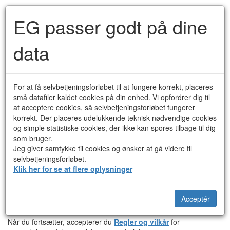
Ansøgning om
EG passer godt på dine
hjælpemiddel,
data
forbrugsgode eller
boligindretning
For at få selvbetjeningsforløbet til at fungere korrekt, placeres
små datafiler kaldet cookies på din enhed. Vi opfordrer dig til
Log ind med MitID
Log ind uden MitID
at acceptere cookies, så selvbetjeningsforløbet fungerer
korrekt. Der placeres udelukkende teknisk nødvendige cookies
Læs betingelser
Datasikkerhed
Kontakt
og simple statistiske cookies, der ikke kan spores tilbage til dig
som bruger.
Jeg giver samtykke til cookies og ønsker at gå videre til
Log ind med MitID
selvbetjeningsforløbet.
Klik her for se at flere oplysninger
Log ind med MitID og få overført dine oplysninger til
selvbetjeningsforløbet. Når du logger ind med MitID, får du
samtidig mulighed for at gemme forløbet undervejs og genoptage
det på et senere tidspunkt.
Når du fortsætter, accepterer du
Regler og vilkår
for