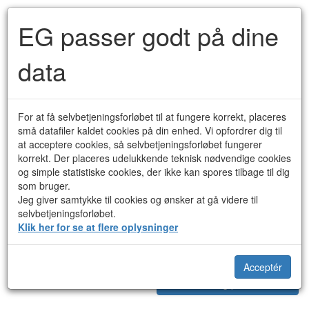
Ansøgning om befordring
EG passer godt på dine
til specialtilbud
data
Log ind med MitID
Log ind uden MitID
For at få selvbetjeningsforløbet til at fungere korrekt, placeres
Regler og vilkår
Datasikkerhed
Kontakt
små datafiler kaldet cookies på din enhed. Vi opfordrer dig til
at acceptere cookies, så selvbetjeningsforløbet fungerer
Log ind med MitID
korrekt. Der placeres udelukkende teknisk nødvendige cookies
og simple statistiske cookies, der ikke kan spores tilbage til dig
Log ind med MitID og få overført dine oplysninger til
som bruger.
selvbetjeningsforløbet. Når du logger ind med MitID, får du
Jeg giver samtykke til cookies og ønsker at gå videre til
samtidig mulighed for at gemme forløbet undervejs og genoptage
selvbetjeningsforløbet.
det på et senere tidspunkt.
Klik her for se at flere oplysninger
Når du fortsætter, accepterer du
Regler og vilkår
for
anvendelsen af dette selvbetjeningsforløb.
Log på med MitID