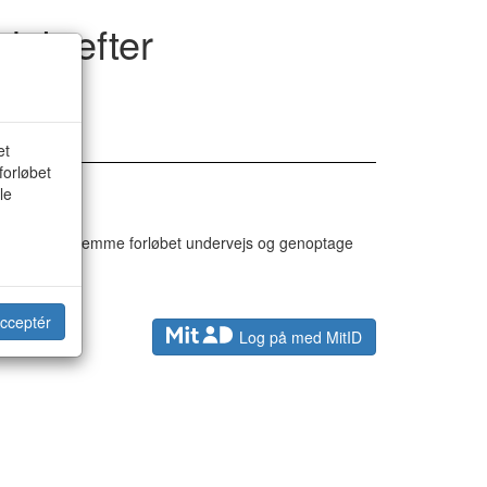
løb efter
et
forløbet
le
ulighed for at gemme forløbet undervejs og genoptage
Log på med MitID