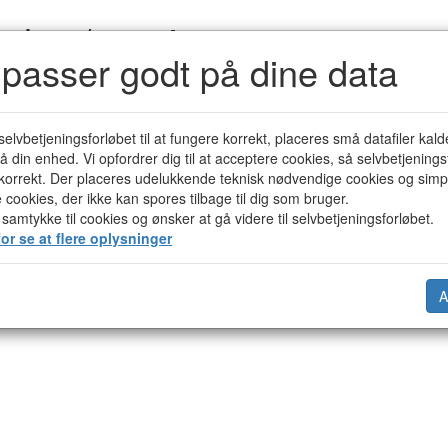
behov/pasningstype
passer godt på dine data
Læs betingelser
Datasikkerhed
Kontakt
 selvbetjeningsforløbet til at fungere korrekt, placeres små datafiler kald
å din enhed. Vi opfordrer dig til at acceptere cookies, så selvbetjenings
korrekt. Der placeres udelukkende teknisk nødvendige cookies og simp
selvbetjeningsforløbet. Når du logger ind med MitID, får du samtidig m
ke cookies, der ikke kan spores tilbage til dig som bruger.
 samtykke til cookies og ønsker at gå videre til selvbetjeningsforløbet.
nvendelsen af dette selvbetjeningsforløb.
for se at flere oplysninger