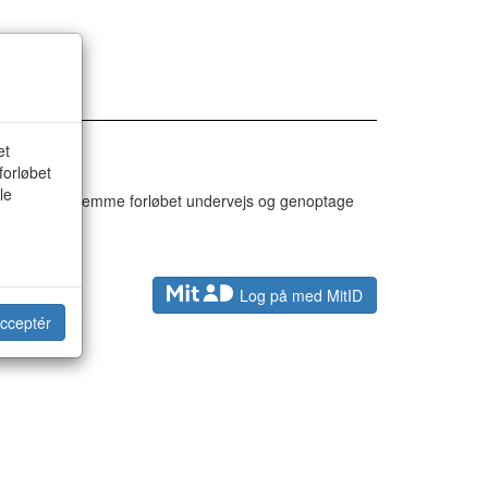
et
forløbet
le
ulighed for at gemme forløbet undervejs og genoptage
Log på med MitID