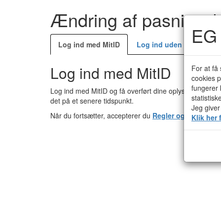
Ændring af pasnings
EG 
Log ind med MitID
Log ind uden MitID
Log ind med MitID
For at få
cookies p
fungerer 
Log ind med MitID og få overført dine oplysninger til 
statistis
det på et senere tidspunkt.
Jeg giver
Når du fortsætter, accepterer du
Regler og vilkår
for a
Klik her 