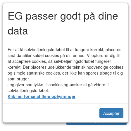
Ansøgning om kortvarige
EG passer godt på dine
lejemål
data
Log ind med MitID
Regler og vilkår
For at få selvbetjeningsforløbet til at fungere korrekt, placeres
Datasikkerhed
Kontakt
små datafiler kaldet cookies på din enhed. Vi opfordrer dig til
at acceptere cookies, så selvbetjeningsforløbet fungerer
Log ind med MitID
korrekt. Der placeres udelukkende teknisk nødvendige cookies
og simple statistiske cookies, der ikke kan spores tilbage til dig
Log ind med MitID og få overført dine oplysninger til
som bruger.
selvbetjeningsforløbet. Når du logger ind med MitID, får du
Jeg giver samtykke til cookies og ønsker at gå videre til
samtidig mulighed for at gemme forløbet undervejs og genoptage
selvbetjeningsforløbet.
det på et senere tidspunkt.
Klik her for se at flere oplysninger
Når du fortsætter, accepterer du
Regler og vilkår
for
anvendelsen af dette selvbetjeningsforløb.
Log på med MitID