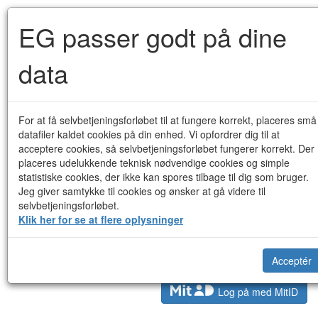
Ændring af
EG passer godt på dine
pasningsbehov/pasningsty
data
Log ind med MitID
Log ind uden MitID
For at få selvbetjeningsforløbet til at fungere korrekt, placeres små
Læs betingelser
Datasikkerhed
Kontakt
datafiler kaldet cookies på din enhed. Vi opfordrer dig til at
acceptere cookies, så selvbetjeningsforløbet fungerer korrekt. Der
Log ind med MitID
placeres udelukkende teknisk nødvendige cookies og simple
statistiske cookies, der ikke kan spores tilbage til dig som bruger.
Log ind med MitID og få overført dine oplysninger til
Jeg giver samtykke til cookies og ønsker at gå videre til
selvbetjeningsforløbet. Når du logger ind med MitID, får du
selvbetjeningsforløbet.
samtidig mulighed for at gemme forløbet undervejs og genoptage
Klik her for se at flere oplysninger
det på et senere tidspunkt.
Når du fortsætter, accepterer du
Regler og vilkår
for
anvendelsen af dette selvbetjeningsforløb.
Log på med MitID