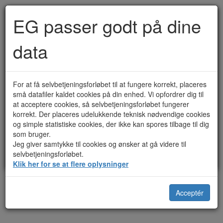
Kontakt venligst
EG passer godt på dine
kommunen
data
Forløbet "50 års jubilæum for Dragør Kommune - 155-
For at få selvbetjeningsforløbet til at fungere korrekt, placeres
10042421542508" er ikke aktivt
små datafiler kaldet cookies på din enhed. Vi opfordrer dig til
Kontakt E-mail: dragoer@dragoer.dk
at acceptere cookies, så selvbetjeningsforløbet fungerer
Kontakt telefonnummer: 32 89 01 00
korrekt. Der placeres udelukkende teknisk nødvendige cookies
Hjemmeside: https://www.dragoer.dk
og simple statistiske cookies, der ikke kan spores tilbage til dig
som bruger.
Jeg giver samtykke til cookies og ønsker at gå videre til
selvbetjeningsforløbet.
Klik her for se at flere oplysninger